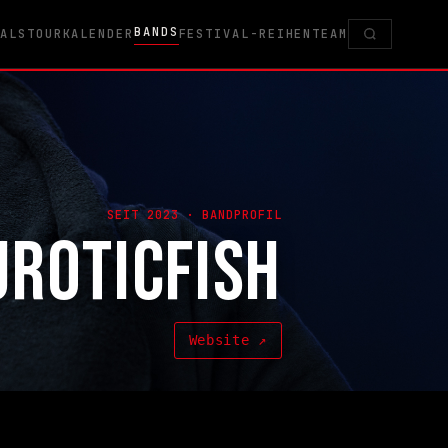
BANDS
VALS
TOURKALENDER
FESTIVAL-REIHEN
TEAM
SEIT 2023 · BANDPROFIL
UROTICFISH
Website ↗