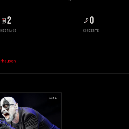
2
0
BEITRÄGE
KONZERTE
erhausen
14