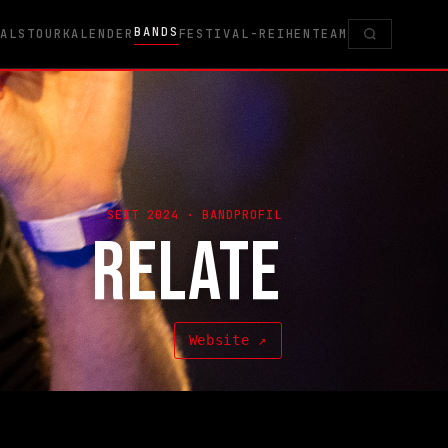
BANDS
VALS
TOURKALENDER
FESTIVAL-REIHEN
TEAM
SEIT 2024 · BANDPROFIL
RELATE
Website ↗