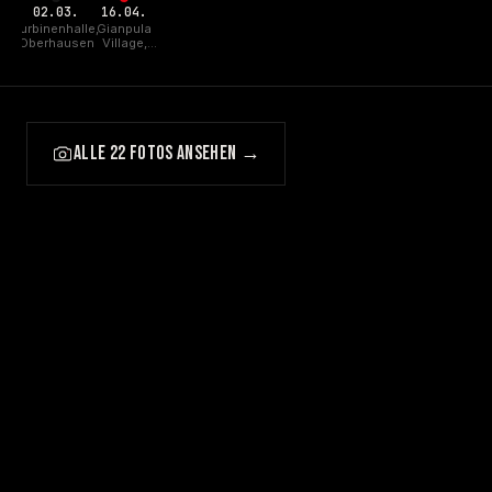
02.03.
16.04.
Turbinenhalle,
Gianpula
Oberhausen
Village,
Malta
ALLE 22 FOTOS ANSEHEN →