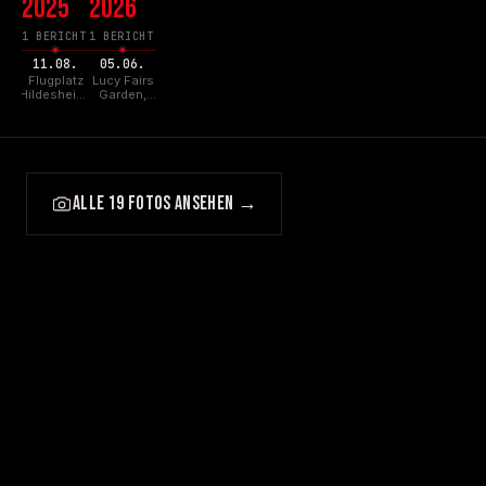
2025
2026
1 BERICHT
1 BERICHT
11.08.
05.06.
Flugplatz
Lucy Fairs
Hildesheim,
Garden,
Hildesheim
Busenwurth
ALLE 19 FOTOS ANSEHEN →