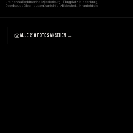
Turbinenhalle,
Turbinenhalle,
Niederburg,
Flugplatz
Niederburg,
Oberhausen
Oberhausen
Kranichfeld
Hildesheim,
Kranichfeld
Hildesheim
ALLE 210 FOTOS ANSEHEN →