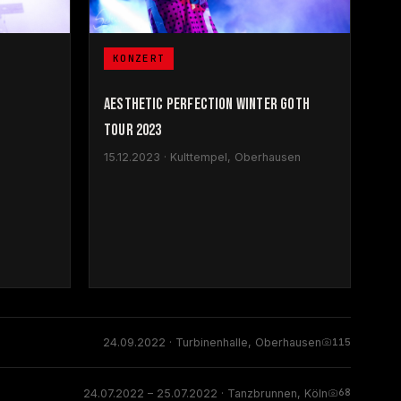
KONZERT
AESTHETIC PERFECTION WINTER GOTH
TOUR 2023
15.12.2023 · Kulttempel, Oberhausen
115
24.09.2022 · Turbinenhalle, Oberhausen
68
24.07.2022 – 25.07.2022 · Tanzbrunnen, Köln