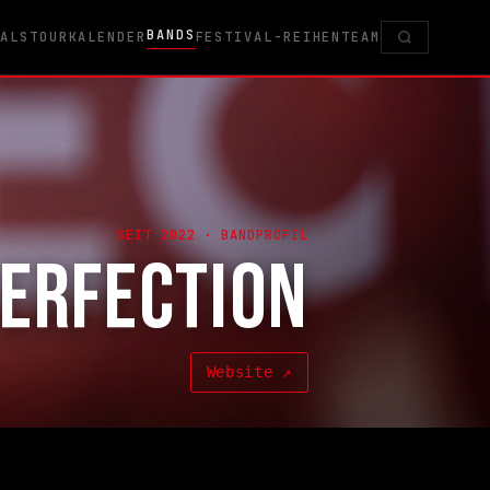
BANDS
VALS
TOURKALENDER
FESTIVAL-REIHEN
TEAM
SEIT 2022 · BANDPROFIL
PERFECTION
Website ↗