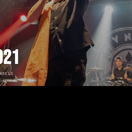
021
AGELS