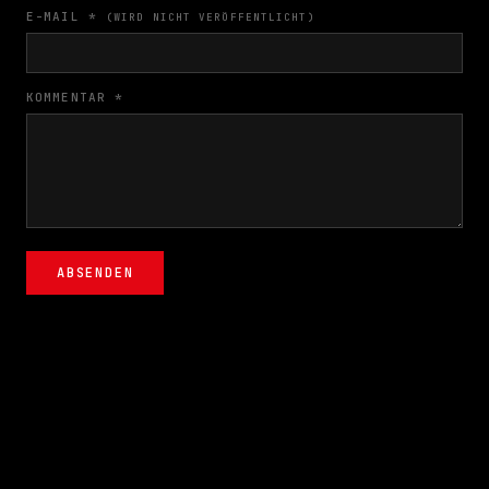
E-MAIL *
(WIRD NICHT VERÖFFENTLICHT)
KOMMENTAR *
ABSENDEN