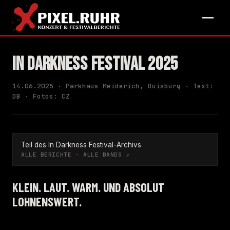
IN DARKNESS FESTIVAL 2025
14.06.2025 · Parkhaus Meiderich, Duisburg · Text:
DB · Fotos: CZ
Teil des In Darkness Festival-Archivs
ALLE BERICHTE
·
ALLE BANDS
↗
KLEIN. LAUT. WARM. UND ABSOLUT
LOHNENSWERT.