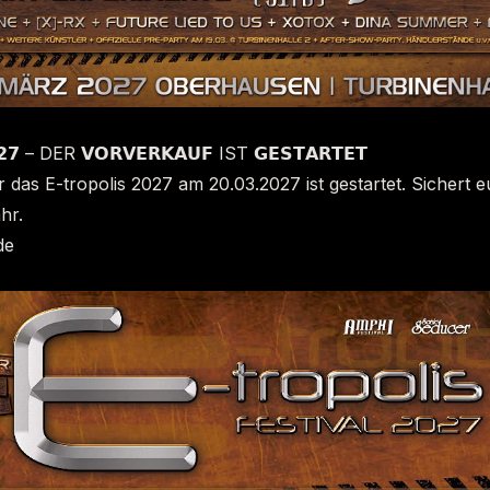
𝟮𝟳 – DER 𝗩𝗢𝗥𝗩𝗘𝗥𝗞𝗔𝗨𝗙 IST 𝗚𝗘𝗦𝗧𝗔𝗥𝗧𝗘𝗧
 das E-tropolis 2027 am 20.03.2027 ist gestartet. Sichert 
hr.
de