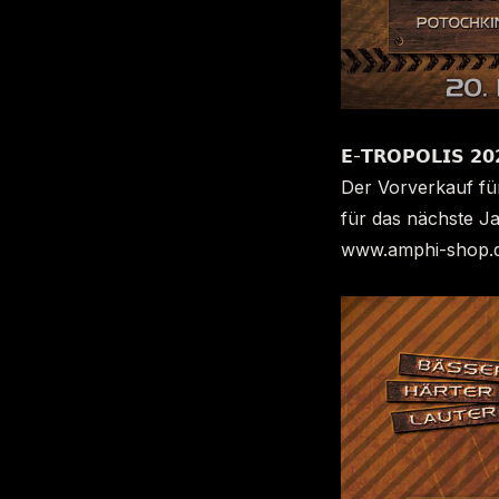
𝗘-𝗧𝗥𝗢𝗣𝗢𝗟𝗜𝗦 𝟮
Der Vorverkauf für
für das nächste Ja
www.amphi-shop.