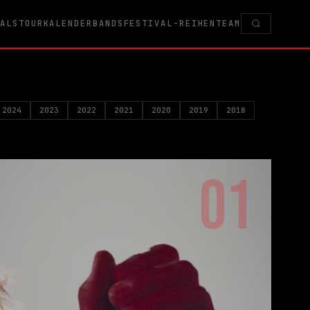
VALS
TOURKALENDER
BANDS
FESTIVAL-REIHEN
TEAM
2024
2023
2022
2021
2020
2019
2018
01